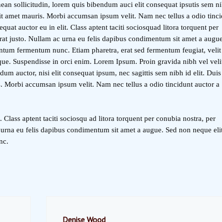
ean sollicitudin, lorem quis bibendum auci elit consequat ipsutis sem ni
 sit amet mauris. Morbi accumsan ipsum velit. Nam nec tellus a odio tinc
quat auctor eu in elit. Class aptent taciti sociosquad litora torquent per
rat justo. Nullam ac urna eu felis dapibus condimentum sit amet a augu
entum fermentum nunc. Etiam pharetra, erat sed fermentum feugiat, velit
ue. Suspendisse in orci enim. Lorem Ipsum. Proin gravida nibh vel veli
dum auctor, nisi elit consequat ipsum, nec sagittis sem nibh id elit. Duis
s. Morbi accumsan ipsum velit. Nam nec tellus a odio tincidunt auctor a
. Class aptent taciti sociosqu ad litora torquent per conubia nostra, per
 urna eu felis dapibus condimentum sit amet a augue. Sed non neque eli
nc.
Denise Wood