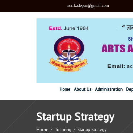
acc.kadepu
Home
About Us
Administration
Dep
Startup Strategy
Home
Tutoring
/
/
Startup Strategy